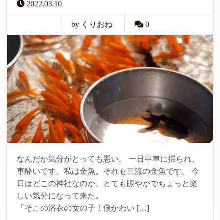
2022.03.10
by くりおね
0
なんだか気分がとっても悪い。 一日中車に揺られ、
車酔いです。私は金魚。それも三流の金魚です。 今
日はどこの神社なのか、とても賑やかでちょっと楽
しい気分になって来た。
「そこの浴衣の女の子！僕かわい […]