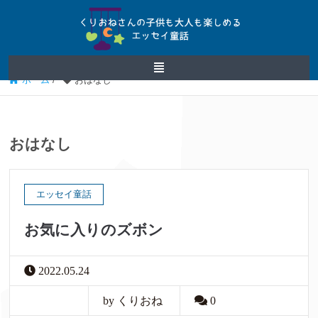
ホーム
/
おはなし
おはなし
エッセイ童話
お気に入りのズボン
2022.05.24
by くりおね
0