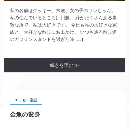
私の名前はクッキー。六歳、女の子のワンちゃん。
私の住んでいるところは川越。 緑がたくさんある素
敵な所で、私は大好きです。 今日も私の大好きな家
族と、大好きな散歩にお出かけ。 いつも通る散歩道
のガソリンスタンドを過ぎた時 […]
続きを読む ≫
エッセイ童話
金魚の変身