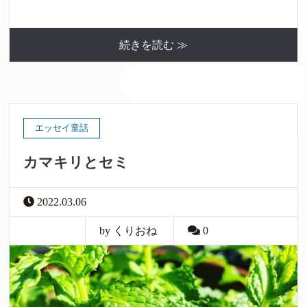
続きを読む ≫
エッセイ童話
カマキリとセミ
2022.03.06
by くりおね
0