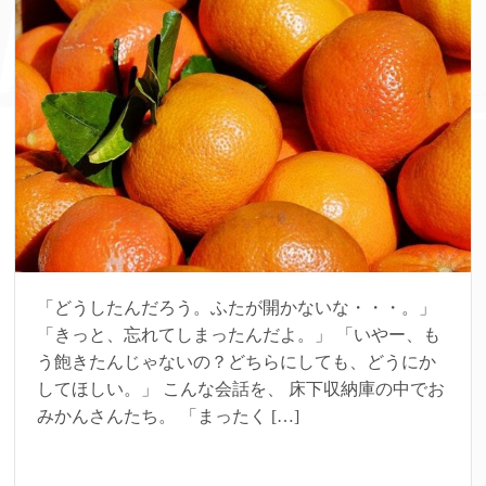
「どうしたんだろう。ふたが開かないな・・・。」
「きっと、忘れてしまったんだよ。」 「いやー、も
う飽きたんじゃないの？どちらにしても、どうにか
してほしい。」 こんな会話を、 床下収納庫の中でお
みかんさんたち。 「まったく […]